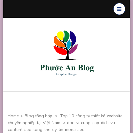
Skip
to
content
(Press
Enter)
Phước An
Chuyên thiết
Blog
kế đồ họa
Home
>
Blog tổng hợp
>
Top 10 công ty thiết kế Website
chuyên nghiệp tại Việt Nam
>
don-vi-cung-cap-dich-vu-
content-seo-tong-the-uy-tin-mona-seo