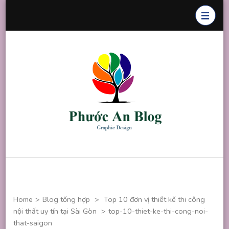
Skip
to
content
(Press
Enter)
Phước An
Chuyên thiết
Blog
kế đồ họa
Home
>
Blog tổng hợp
>
Top 10 đơn vị thiết kế thi công
nội thất uy tín tại Sài Gòn
>
top-10-thiet-ke-thi-cong-noi-
that-saigon