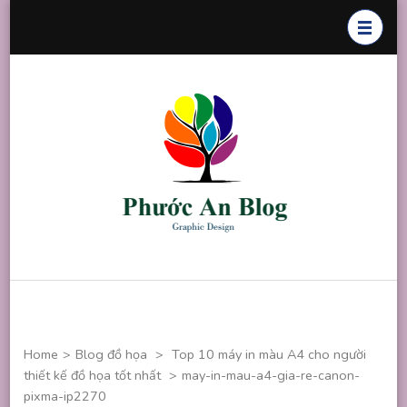
Skip
to
content
(Press
Enter)
Phước An
Chuyên thiết
Blog
kế đồ họa
Home
>
Blog đồ họa
>
Top 10 máy in màu A4 cho người
thiết kế đồ họa tốt nhất
>
may-in-mau-a4-gia-re-canon-
pixma-ip2270