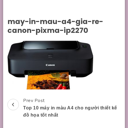
may-in-mau-a4-gia-re-
canon-pixma-ip2270
Prev Post
Post
Top 10 máy in màu A4 cho người thiết kế
Navigation
đồ họa tốt nhất