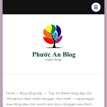
Skip
to
content
(Press
Enter)
Phước An
Chuyên thiết
Blog
kế đồ họa
Home
>
Blog tổng hợp
>
Top 10 theme blog đẹp cho
Wordpress được nhiều blogger chọn nhất
>
squaretype-
mau-blog-dep-cho-word-ress-duoc-blogger-yeu-thich