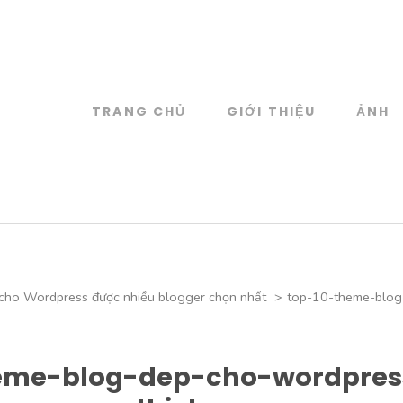
TRANG CHỦ
GIỚI THIỆU
ẢNH
log
 đồ họa
cho Wordpress được nhiều blogger chọn nhất
>
top-10-theme-blog
heme-blog-dep-cho-wordpre