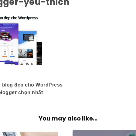
gger-yeu-thich
e blog đẹp cho WordPress
logger chọn nhất
You may also like...