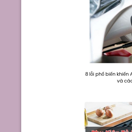
8 lỗi phổ biến khiế
và cá