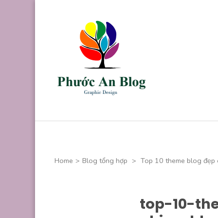
Skip
to
content
(Press
Enter)
Phước An B
Chuyên thiết kế
Home
>
Blog tổng hợp
>
Top 10 theme blog đẹp 
top-10-t