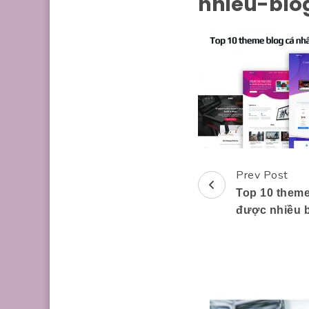
nhieu-blo
Prev Post
Post
Top 10 them
Navigation
được nhiều b