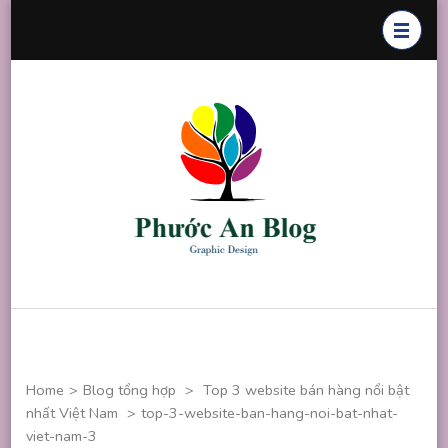
Skip
to
content
(Press
Enter)
Phước An
Chuyên thiết
Blog
kế đồ họa
Home
>
Blog tổng hợp
>
Top 3 website bán hàng nổi bật
nhất Việt Nam
>
top-3-website-ban-hang-noi-bat-nhat-
viet-nam-3