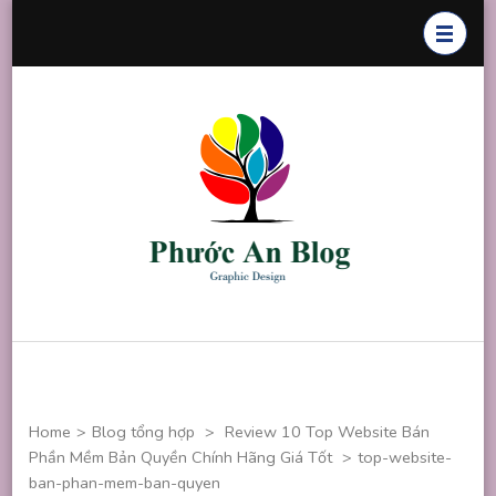
Skip
to
content
(Press
Enter)
Phước An
Chuyên thiết
Blog
kế đồ họa
Home
>
Blog tổng hợp
>
Review 10 Top Website Bán
Phần Mềm Bản Quyền Chính Hãng Giá Tốt
>
top-website-
ban-phan-mem-ban-quyen