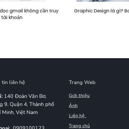
Graphic Design là gì? 
đọc gmail không cần truy
 tài khoản
tin liên hệ
Trang Web
Giới thiệu
ỉ:
140 Đoàn Văn Bơ,
g 9, Quận 4, Thành phố
Ảnh
 Minh, Việt Nam
Liên hệ
Trang chủ
hoại
: 0909100123