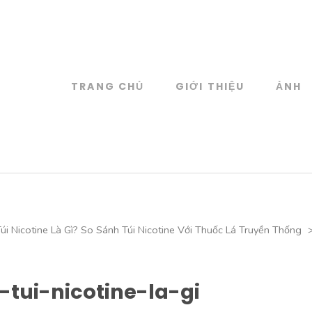
TRANG CHỦ
GIỚI THIỆU
ẢNH
log
 đồ họa
úi Nicotine Là Gì? So Sánh Túi Nicotine Với Thuốc Lá Truyền Thống
tui-nicotine-la-gi