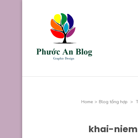
Skip
to
content
(Press
Enter)
Phước An B
Chuyên thiết kế
Home
>
Blog tổng hợp
>
T
khai-niem-