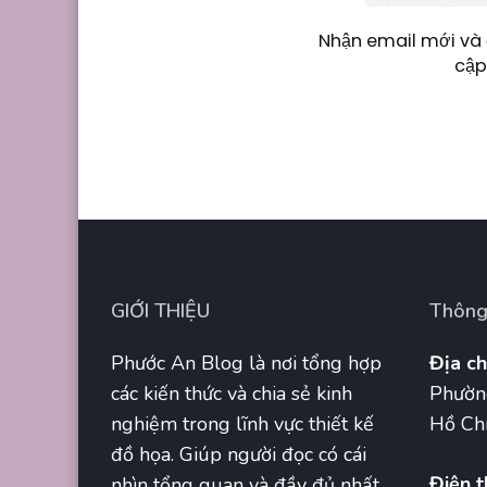
Nhận email mới và 
cập
GIỚI THIỆU
Thông 
Phước An Blog là nơi tổng hợp
Địa ch
các kiến thức và chia sẻ kinh
Phườn
nghiệm trong lĩnh vực thiết kế
Hồ Chí
đồ họa. Giúp người đọc có cái
Điện t
nhìn tổng quan và đầy đủ nhất