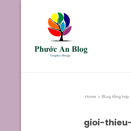
Skip
to
content
(Press
Enter)
Phước An B
Chuyên thiết kế
Home
>
Blog tổng hợp
gioi-thie