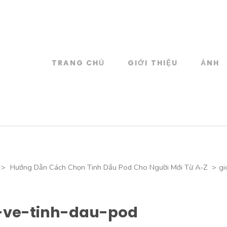
TRANG CHỦ
GIỚI THIỆU
ẢNH
log
 đồ họa
>
Hướng Dẫn Cách Chọn Tinh Dầu Pod Cho Người Mới Từ A-Z
>
gi
u-ve-tinh-dau-pod