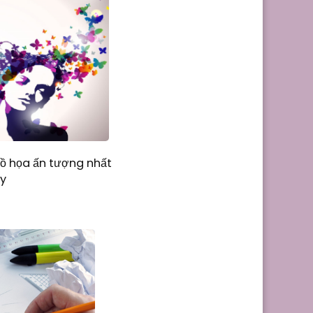
đồ họa ấn tượng nhất
ay