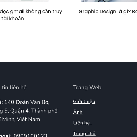
Graphic Design là gì? 
đọc gmail không cần truy
 tài khoản
tin liên hệ
Trang Web
Giới thiệu
ỉ:
140 Đoàn Văn Bơ,
g 9, Quận 4, Thành phố
Ảnh
 Minh, Việt Nam
Liên hệ
Trang chủ
hoại
: 0909100123