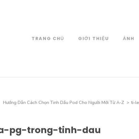
TRANG CHỦ
GIỚI THIỆU
ẢNH
log
 đồ họa
>
Hướng Dẫn Cách Chọn Tinh Dầu Pod Cho Người Mới Từ A-Z
>
ti-
va-pg-trong-tinh-dau