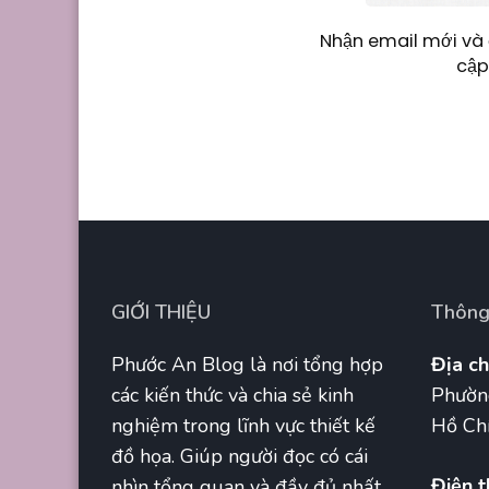
Nhận email mới và 
cập
GIỚI THIỆU
Thông 
Phước An Blog là nơi tổng hợp
Địa ch
các kiến thức và chia sẻ kinh
Phườn
nghiệm trong lĩnh vực thiết kế
Hồ Chí
đồ họa. Giúp người đọc có cái
Điện t
nhìn tổng quan và đầy đủ nhất