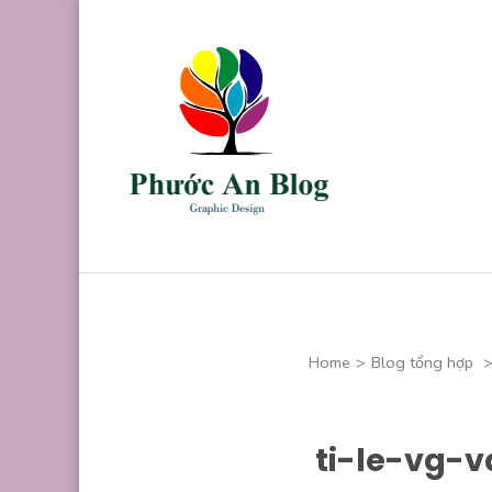
Skip
to
content
(Press
Enter)
Phước An B
Chuyên thiết kế
Home
>
Blog tổng hợp
ti-le-vg-