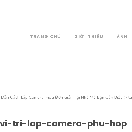
TRANG CHỦ
GIỚI THIỆU
ẢNH
log
 đồ họa
Dẫn Cách Lắp Camera Imou Đơn Giản Tại Nhà Mà Bạn Cần Biết
>
l
vi-tri-lap-camera-phu-hop