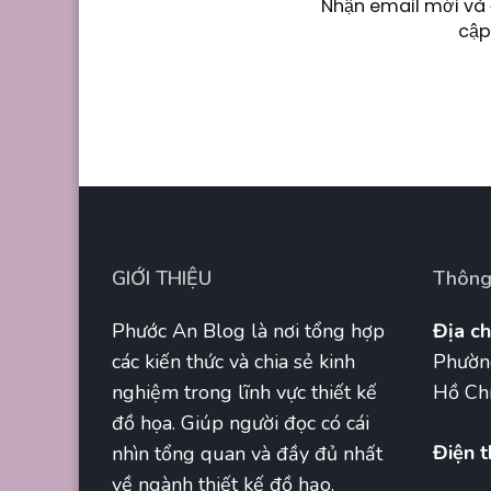
Nhận email mới và 
cập
GIỚI THIỆU
Thông 
Phước An Blog là nơi tổng hợp
Địa ch
các kiến thức và chia sẻ kinh
Phườn
nghiệm trong lĩnh vực thiết kế
Hồ Chí
đồ họa. Giúp người đọc có cái
Điện t
nhìn tổng quan và đầy đủ nhất
về ngành thiết kế đồ hạo.