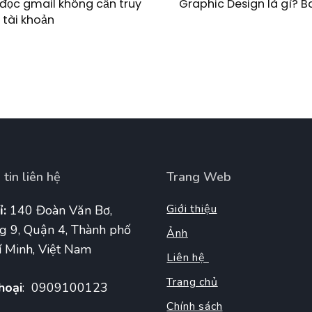
Graphic Design là gì? 
đọc gmail không cần truy
 tài khoản
tin liên hệ
Trang Web
Giới thiệu
ỉ:
140 Đoàn Văn Bơ,
g 9, Quận 4, Thành phố
Ảnh
 Minh, Việt Nam
Liên hệ
Trang chủ
hoại
: 0909100123
Chính sách