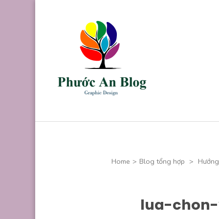
Skip
to
content
(Press
Enter)
Phước An B
Chuyên thiết kế
Home
>
Blog tổng hợp
>
Hướng 
lua-chon-