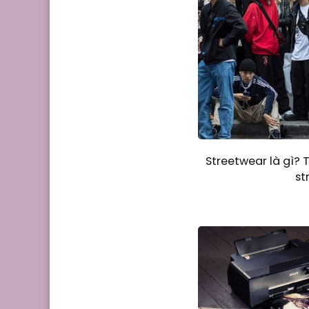
Streetwear là gì? 
st