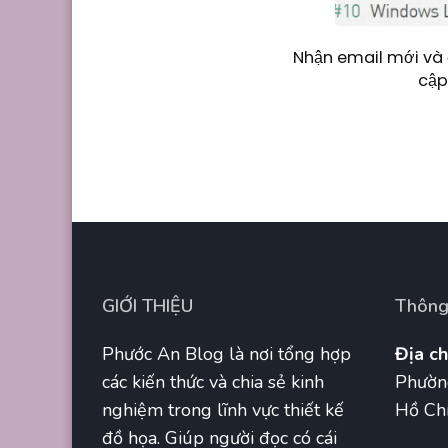
Nhận email mới và 
cập
GIỚI THIỆU
Thông 
Phước An Blog là nơi tổng hợp
Địa ch
các kiến thức và chia sẻ kinh
Phườn
nghiệm trong lĩnh vực thiết kế
Hồ Chí
đồ họa. Giúp người đọc có cái