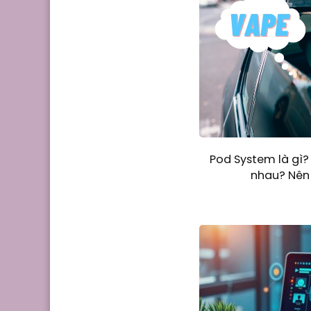
Pod System là gì?
nhau? Nên 