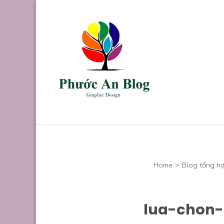
Skip
to
content
(Press
Enter)
Phước An B
Chuyên thiết kế
Home
>
Blog tổng h
lua-chon