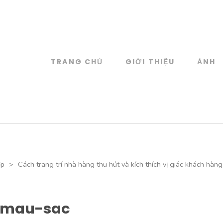
TRANG CHỦ
GIỚI THIỆU
ẢNH
log
 đồ họa
ợp
>
Cách trang trí nhà hàng thu hút và kích thích vị giác khách hàng
-mau-sac