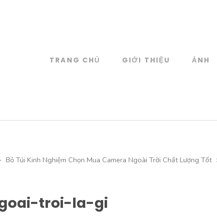
TRANG CHỦ
GIỚI THIỆU
ẢNH
log
 đồ họa
>
Bỏ Túi Kinh Nghiệm Chọn Mua Camera Ngoài Trời Chất Lượng Tốt
oai-troi-la-gi