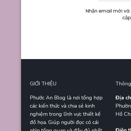
Nhận email mới và 
cập
GIỚI THIỆU
Thông 
Phước An Blog là nơi tổng hợp
Địa ch
các kiến thức và chia sẻ kinh
Phườn
nghiệm trong lĩnh vực thiết kế
Hồ Chí
đồ họa. Giúp người đọc có cái
Điện t
nhìn tổng quan và đầy đủ nhất