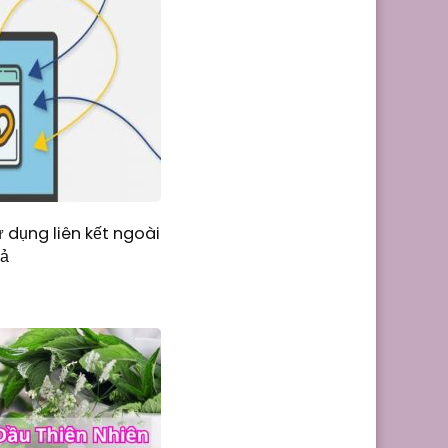
ử dụng liên kết ngoài
uả