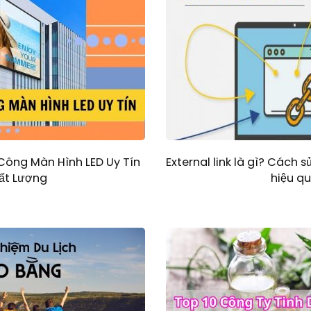
 Công Màn Hình LED Uy Tín
External link là gì? Cách s
ất Lượng
hiệu q