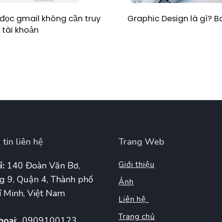
Graphic Design là gì? 
đọc gmail không cần truy
 tài khoản
tin liên hệ
Trang Web
Giới thiệu
ỉ:
140 Đoàn Văn Bơ,
g 9, Quận 4, Thành phố
Ảnh
 Minh, Việt Nam
Liên hệ
Trang chủ
hoại
: 0909100123