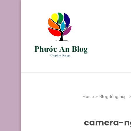
Skip
to
content
(Press
Enter)
Phước An B
Chuyên thiết kế
Home
>
Blog tổng hợp
camera-ng