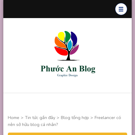
Skip
to
content
(Press
Enter)
Phước An
Chuyên thiết
Blog
kế đồ họa
Home
>
Tin tức gần đây
>
Blog tổng hợp
>
Freelancer có
nên sở hữu blog cá nhân?