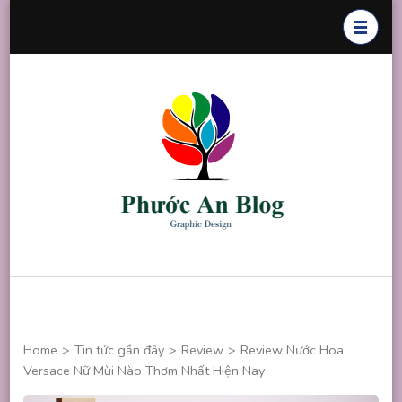
Skip
to
content
(Press
Enter)
Phước An
Chuyên thiết
Blog
kế đồ họa
Home
>
Tin tức gần đây
>
Review
>
Review Nước Hoa
Versace Nữ Mùi Nào Thơm Nhất Hiện Nay