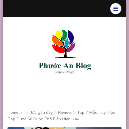
Skip
to
content
(Press
Enter)
Phước An
Chuyên thiết
Blog
kế đồ họa
Home
>
Tin tức gần đây
>
Review
>
Top 7 Mẫu Huy Hiệu
Đẹp Được Sử Dụng Phổ Biến Hiện Nay