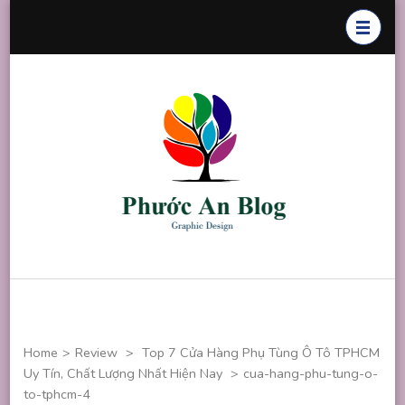
Skip
to
content
(Press
Enter)
Phước An
Chuyên thiết
Blog
kế đồ họa
Home
>
Review
>
Top 7 Cửa Hàng Phụ Tùng Ô Tô TPHCM
Uy Tín, Chất Lượng Nhất Hiện Nay
>
cua-hang-phu-tung-o-
to-tphcm-4