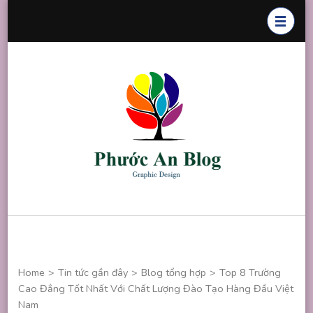
Skip
to
content
(Press
Enter)
Phước An
Chuyên thiết
Blog
kế đồ họa
Home
>
Tin tức gần đây
>
Blog tổng hợp
>
Top 8 Trường
Cao Đẳng Tốt Nhất Với Chất Lượng Đào Tạo Hàng Đầu Việt
Nam