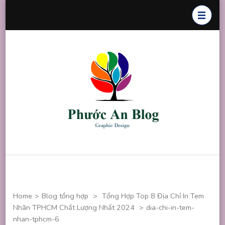
Skip
to
content
(Press
Enter)
Phước An
Chuyên thiết
Blog
kế đồ họa
Home
>
Blog tổng hợp
>
Tổng Hợp Top 8 Địa Chỉ In Tem
Nhãn TPHCM Chất Lượng Nhất 2024
>
dia-chi-in-tem-
nhan-tphcm-6