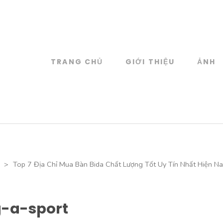
TRANG CHỦ
GIỚI THIỆU
ẢNH
log
 đồ họa
>
Top 7 Địa Chỉ Mua Bàn Bida Chất Lượng Tốt Uy Tín Nhất Hiện N
-a-sport