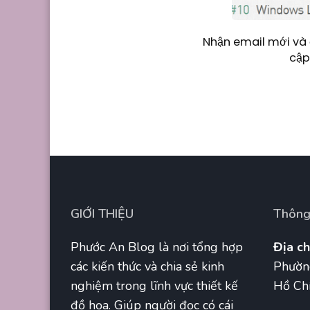
Nhận email mới và 
cập
GIỚI THIỆU
Thông 
Phước An Blog là nơi tổng hợp
Địa ch
các kiến thức và chia sẻ kinh
Phườn
nghiệm trong lĩnh vực thiết kế
Hồ Chí
đồ họa. Giúp người đọc có cái