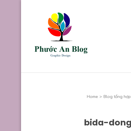
Skip
to
content
(Press
Enter)
Phước An B
Chuyên thiết kế
Home
>
Blog tổng hợp
bida-dong