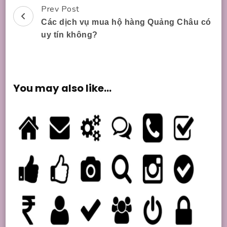
Prev Post
Post
Các dịch vụ mua hộ hàng Quảng Châu có
Navigation
uy tín không?
You may also like...