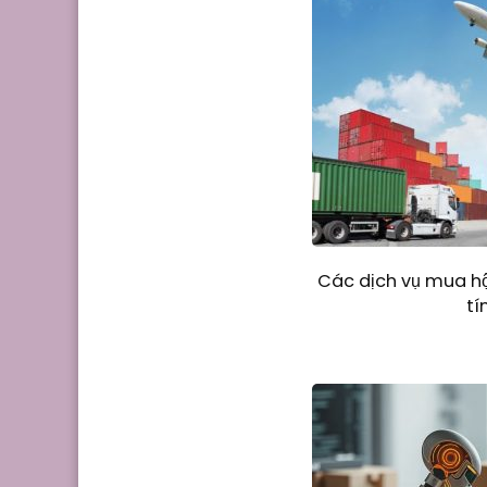
Các dịch vụ mua h
tí