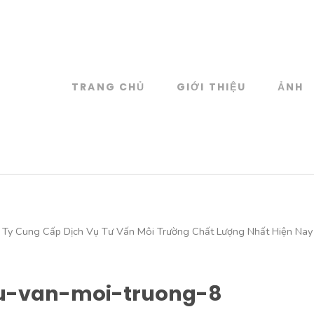
TRANG CHỦ
GIỚI THIỆU
ẢNH
log
 đồ họa
 Ty Cung Cấp Dịch Vụ Tư Vấn Môi Trường Chất Lượng Nhất Hiện Nay
u-van-moi-truong-8