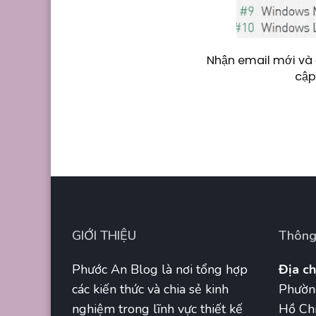
Nhận email mới và 
cập
GIỚI THIỆU
Thông 
Phước An Blog là nơi tổng hợp
Địa ch
các kiến thức và chia sẻ kinh
Phườn
nghiệm trong lĩnh vực thiết kế
Hồ Chí