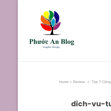
Skip
to
content
(Press
Enter)
Phước An B
Chuyên thiết kế
Home
>
Review
>
Top 7 Công
dich-vu-t