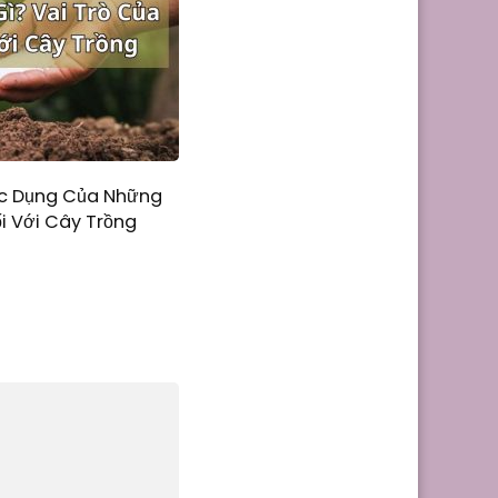
ác Dụng Của Những
ối Với Cây Trồng