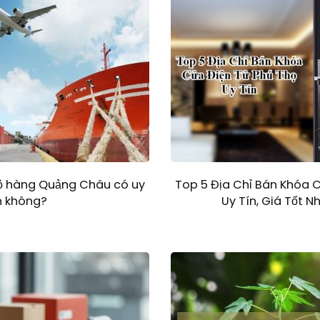
ộ hàng Quảng Châu có uy
Top 5 Địa Chỉ Bán Khóa 
n không?
Uy Tín, Giá Tốt N