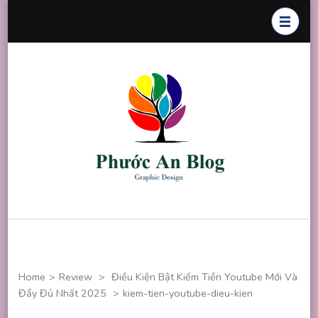
Skip
to
content
(Press
Enter)
Phước An
Chuyên thiết
Blog
kế đồ họa
Home
>
Review
>
Điều Kiện Bật Kiếm Tiền Youtube Mới Và
Đầy Đủ Nhất 2025
>
kiem-tien-youtube-dieu-kien