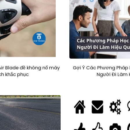
Gợi Ý Các Phương Pháp 
n Air Blade đề không nổ máy
Người Đi Làm 
ch khắc phục