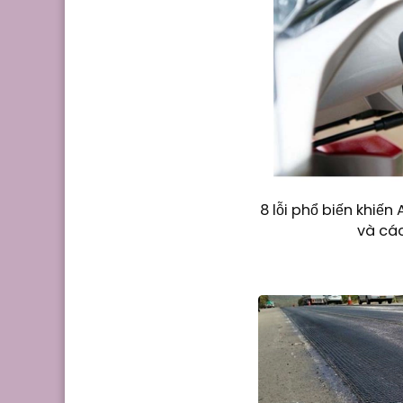
8 lỗi phổ biến khiế
và cá