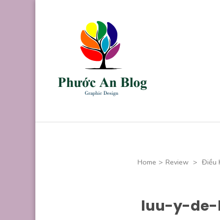
Skip
to
content
(Press
Enter)
Phước An B
Chuyên thiết kế
Home
>
Review
>
Điều 
luu-y-de-