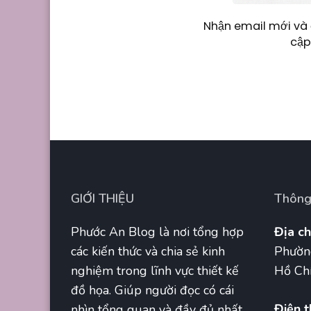
Nhận email mới và 
cập
GIỚI THIỆU
Thông 
Phước An Blog là nơi tổng hợp
Địa ch
các kiến thức và chia sẻ kinh
Phườn
nghiệm trong lĩnh vực thiết kế
Hồ Chí
đồ họa. Giúp người đọc có cái
Điện t
nhìn tổng quan và đầy đủ nhất