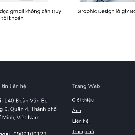
Graphic Design là gì? 
đọc gmail không cần truy
 tài khoản
tin liên hệ
Trang Web
Giới thiệu
ỉ:
140 Đoàn Văn Bơ,
g 9, Quận 4, Thành phố
Ảnh
 Minh, Việt Nam
Liên hệ
Trang chủ
hoại
: 0909100123