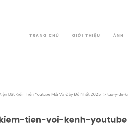
TRANG CHỦ
GIỚI THIỆU
ẢNH
log
 đồ họa
Kiện Bật Kiếm Tiền Youtube Mới Và Đầy Đủ Nhất 2025
>
luu-y-de-k
kiem-tien-voi-kenh-youtube