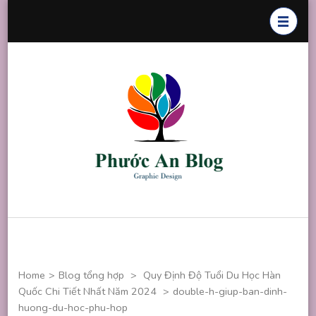
Skip
to
content
(Press
Enter)
Phước An
Chuyên thiết
Blog
kế đồ họa
Home
>
Blog tổng hợp
>
Quy Định Độ Tuổi Du Học Hàn
Quốc Chi Tiết Nhất Năm 2024
>
double-h-giup-ban-dinh-
huong-du-hoc-phu-hop