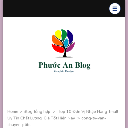
Skip
to
content
(Press
Enter)
Phước An
Chuyên thiết
Blog
kế đồ họa
Home
>
Blog tổng hợp
>
Top 10 Đơn Vị Nhập Hàng Tmall
Uy Tín Chất Lượng, Giá Tốt Hiện Nay
>
cong-ty-van-
chuyen-ptite