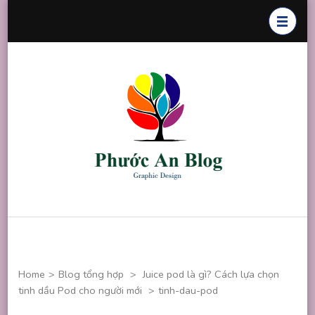
Skip
to
content
(Press
Enter)
Phước An
Chuyên thiết
Blog
kế đồ họa
Home
>
Blog tổng hợp
>
Juice pod là gì? Cách lựa chọn
tinh dầu Pod cho người mới
>
tinh-dau-pod