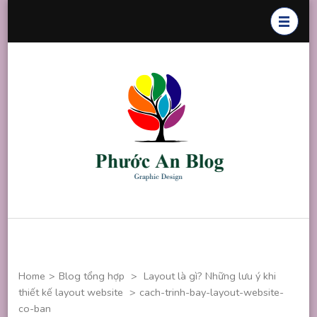
Skip
to
content
(Press
Enter)
Phước An
Chuyên thiết
Blog
kế đồ họa
Home
>
Blog tổng hợp
>
Layout là gì? Những lưu ý khi
thiết kế layout website
>
cach-trinh-bay-layout-website-
co-ban