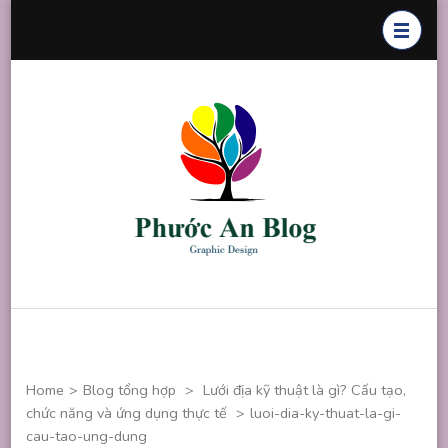
Skip
to
content
(Press
Enter)
Phước An
Chuyên thiết
Blog
kế đồ họa
Home
>
Blog tổng hợp
>
Lưới địa kỹ thuật là gì? Cấu tạo,
chức năng và ứng dụng thực tế
>
luoi-dia-ky-thuat-la-gi-
cau-tao-ung-dung