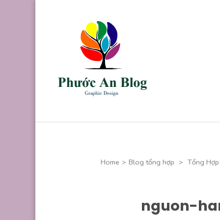
Skip
to
content
(Press
Enter)
Phước An B
Chuyên thiết kế
Home
>
Blog tổng hợp
>
Tổng Hợp 
nguon-han