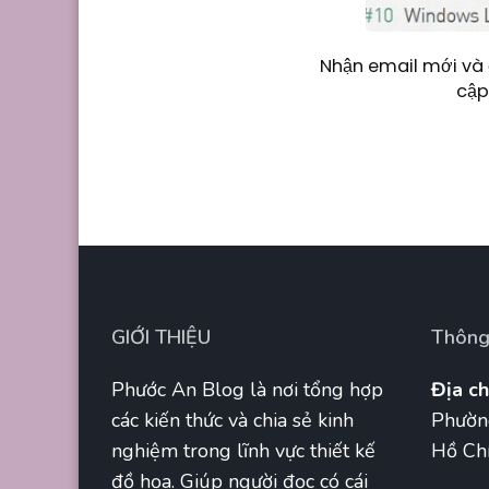
Nhận email mới và 
cập
GIỚI THIỆU
Thông 
Phước An Blog là nơi tổng hợp
Địa ch
các kiến thức và chia sẻ kinh
Phườn
nghiệm trong lĩnh vực thiết kế
Hồ Chí
đồ họa. Giúp người đọc có cái