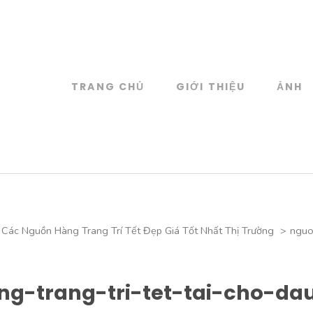
TRANG CHỦ
GIỚI THIỆU
ẢNH
log
 đồ họa
Các Nguồn Hàng Trang Trí Tết Đẹp Giá Tốt Nhất Thị Trường
>
nguo
g-trang-tri-tet-tai-cho-da