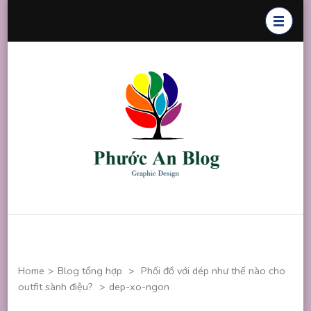
Skip
to
content
(Press
Enter)
Phước An
Chuyên thiết
Blog
kế đồ họa
Home
>
Blog tổng hợp
>
Phối đồ với dép như thế nào cho
outfit sành điệu?
>
dep-xo-ngon