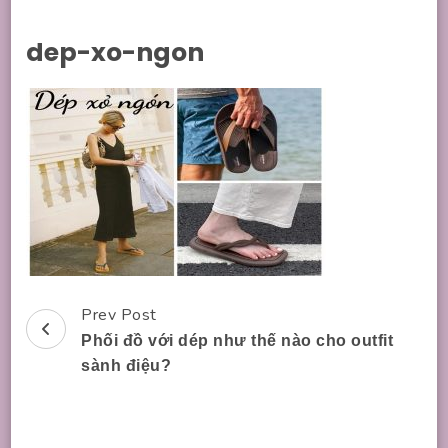
dep-xo-ngon
Prev Post
Post
Phối đồ với dép như thế nào cho outfit
Navigation
sành điệu?