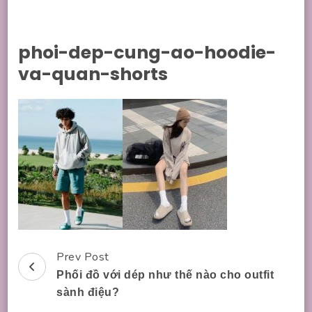
phoi-dep-cung-ao-hoodie-
va-quan-shorts
Prev Post
Post
Phối đồ với dép như thế nào cho outfit
Navigation
sành điệu?