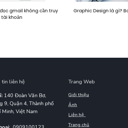
Graphic Design là gì? 
đọc gmail không cần truy
 tài khoản
tin liên hệ
Trang Web
Giới thiệu
ỉ:
140 Đoàn Văn Bơ,
g 9, Quận 4, Thành phố
Ảnh
 Minh, Việt Nam
Liên hệ
Trang chủ
hoại
: 0909100123