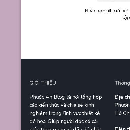
Nhận email mới và 
cập
GIỚI THIỆU
Thông 
Phước An Blog là nơi tổng hợp
Địa ch
các kiến thức và chia sẻ kinh
Phườn
nghiệm trong lĩnh vực thiết kế
Hồ Chí
đồ họa. Giúp người đọc có cái
Điện t
nhìn tổng quan và đầy đủ nhất