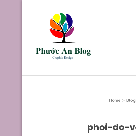
Skip
to
content
(Press
Enter)
Phước An B
Chuyên thiết kế
Home
>
Blog
phoi-do-v