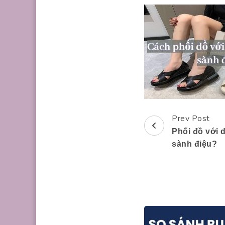
Prev Post
Post
Phối đồ với 
Navigation
sành điệu?