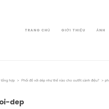
TRANG CHỦ
GIỚI THIỆU
ẢNH
log
 đồ họa
 tổng hợp
>
Phối đồ với dép như thế nào cho outfit sành điệu?
>
ph
oi-dep