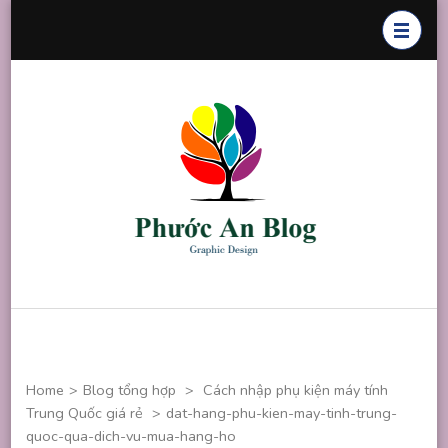
Skip
to
content
(Press
Enter)
Phước An
Chuyên thiết
Blog
kế đồ họa
Home
>
Blog tổng hợp
>
Cách nhập phụ kiện máy tính
Trung Quốc giá rẻ
>
dat-hang-phu-kien-may-tinh-trung-
quoc-qua-dich-vu-mua-hang-ho