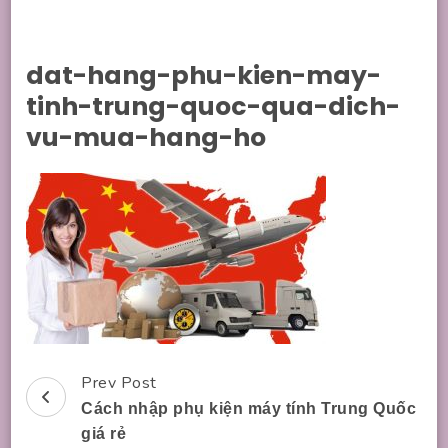
dat-hang-phu-kien-may-
tinh-trung-quoc-qua-dich-
vu-mua-hang-ho
Prev Post
Post
Cách nhập phụ kiện máy tính Trung Quốc
Navigation
giá rẻ