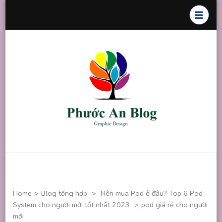
Skip
to
content
(Press
Enter)
Phước An
Chuyên thiết
Blog
kế đồ họa
Home
>
Blog tổng hợp
>
Nên mua Pod ở đâu? Top 6 Pod
System cho người mới tốt nhất 2023
>
pod giá rẻ cho người
mới