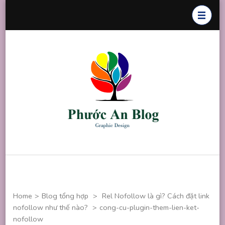
Skip
to
content
(Press
Enter)
Phước An
Chuyên thiết
Blog
kế đồ họa
Home
>
Blog tổng hợp
>
Rel Nofollow là gì? Cách đặt link
nofollow như thế nào?
>
cong-cu-plugin-them-lien-ket-
nofollow