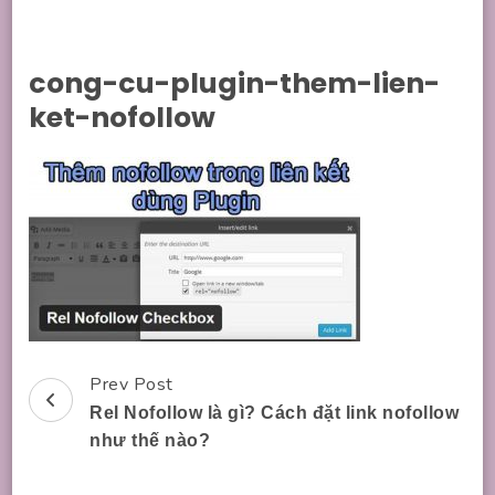
cong-cu-plugin-them-lien-
ket-nofollow
Prev Post
Post
Rel Nofollow là gì? Cách đặt link nofollow
Navigation
như thế nào?