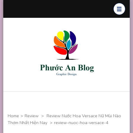
Skip
to
content
(Press
Enter)
Phước An
Chuyên thiết
Blog
kế đồ họa
Home
>
Review
>
Review Nước Hoa Versace Nữ Mùi Nào
Thơm Nhất Hiện Nay
>
review-nuoc-hoa-versace-4