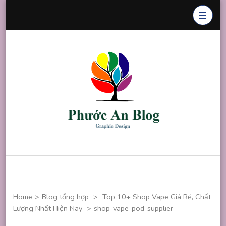
Skip
to
content
(Press
Enter)
Phước An
Chuyên thiết
Blog
kế đồ họa
Home
>
Blog tổng hợp
>
Top 10+ Shop Vape Giá Rẻ, Chất
Lượng Nhất Hiện Nay
>
shop-vape-pod-supplier