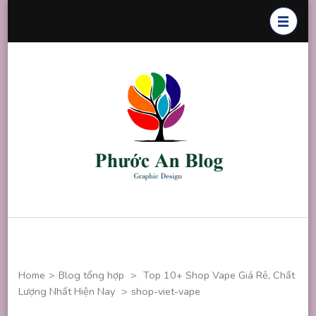
Skip
to
content
(Press
Enter)
Phước An
Chuyên thiết
Blog
kế đồ họa
Home
>
Blog tổng hợp
>
Top 10+ Shop Vape Giá Rẻ, Chất
Lượng Nhất Hiện Nay
>
shop-viet-vape