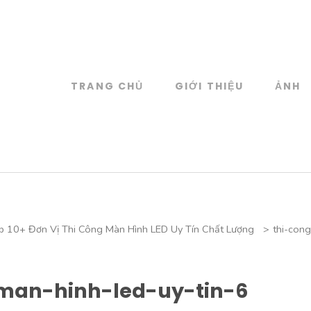
TRANG CHỦ
GIỚI THIỆU
ẢNH
log
 đồ họa
p 10+ Đơn Vị Thi Công Màn Hình LED Uy Tín Chất Lượng
>
thi-cong
man-hinh-led-uy-tin-6