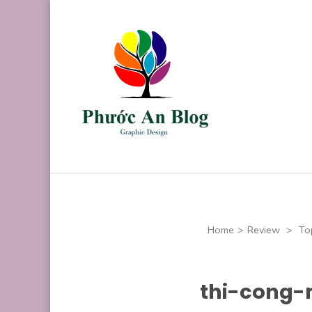
Skip
to
content
(Press
Enter)
Phước An B
Chuyên thiết kế
Home
>
Review
>
To
thi-cong-