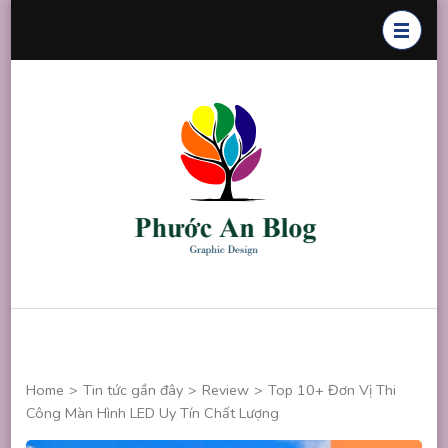
Skip
to
content
(Press
Enter)
Phước An
Chuyên thiết
Blog
kế đồ họa
Home
>
Tin tức gần đây
>
Review
>
Top 10+ Đơn Vị Thi
Công Màn Hình LED Uy Tín Chất Lượng