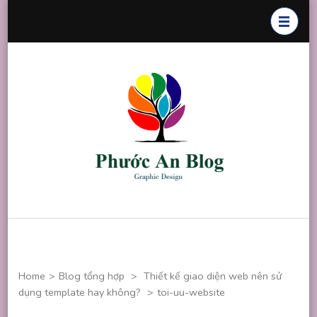
Skip
to
content
(Press
Enter)
Phước An
Chuyên thiết
Blog
kế đồ họa
Home
>
Blog tổng hợp
>
Thiết kế giao diện web nên sử
dụng template hay không?
>
toi-uu-website