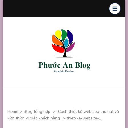
Skip
to
content
(Press
Enter)
Phước An
Chuyên thiết
Blog
kế đồ họa
Home
>
Blog tổng hợp
>
Cách thiết kế web spa thu hút và
kích thích vị giác khách hàng
>
thiet-ke-website-1