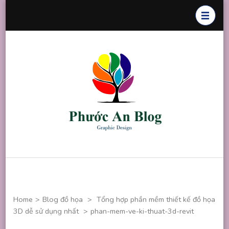
Skip
to
content
(Press
Enter)
Phước An
Chuyên thiết
Blog
kế đồ họa
Home
>
Blog đồ họa
>
Tổng hợp phần mềm thiết kế đồ họa
3D dễ sử dụng nhất
>
phan-mem-ve-ki-thuat-3d-revit