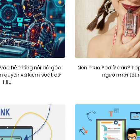
vào hệ thống nội bộ: góc
Nên mua Pod ở đâu? Top
n quyền và kiểm soát dữ
người mới tốt 
liệu