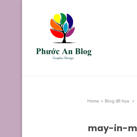
Skip
to
content
(Press
Enter)
Phước An B
Chuyên thiết kế
Home
>
Blog đồ họa
>
may-in-m