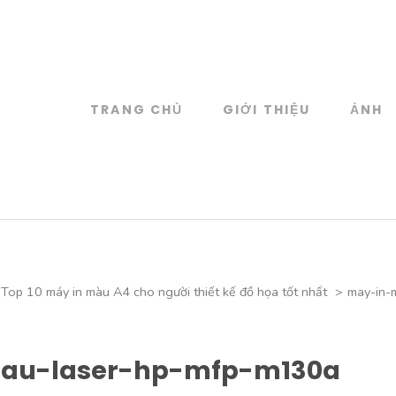
TRANG CHỦ
GIỚI THIỆU
ẢNH
log
 đồ họa
Top 10 máy in màu A4 cho người thiết kế đồ họa tốt nhất
>
may-in-
au-laser-hp-mfp-m130a