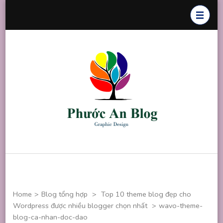
Skip
to
content
(Press
Enter)
Phước An
Chuyên thiết
Blog
kế đồ họa
Home
>
Blog tổng hợp
>
Top 10 theme blog đẹp cho
Wordpress được nhiều blogger chọn nhất
>
wavo-theme-
blog-ca-nhan-doc-dao