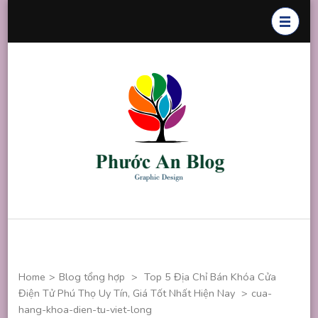
Skip
to
content
(Press
Enter)
Phước An
Chuyên thiết
Blog
kế đồ họa
Home
>
Blog tổng hợp
>
Top 5 Địa Chỉ Bán Khóa Cửa
Điện Tử Phú Thọ Uy Tín, Giá Tốt Nhất Hiện Nay
>
cua-
hang-khoa-dien-tu-viet-long