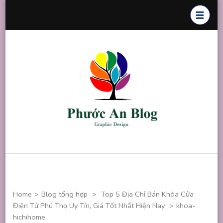
Skip
to
content
(Press
Enter)
Phước An
Chuyên thiết
Blog
kế đồ họa
Home
>
Blog tổng hợp
>
Top 5 Địa Chỉ Bán Khóa Cửa
Điện Tử Phú Thọ Uy Tín, Giá Tốt Nhất Hiện Nay
>
khoa-
hichihome