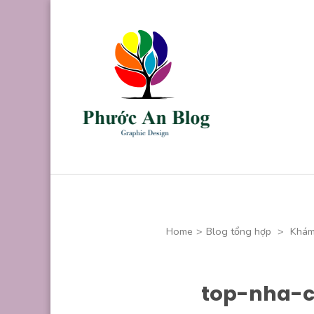
Skip
to
content
(Press
Enter)
Phước An B
Chuyên thiết kế
Home
>
Blog tổng hợp
>
Khám
top-nha-