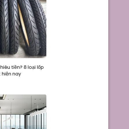
êu tiền? 8 loại lốp
 hiện nay