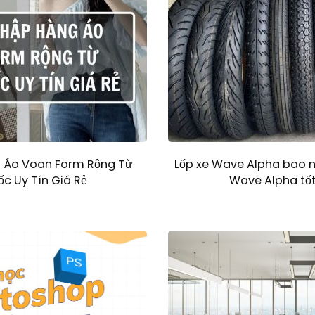
 Áo Voan Form Rộng Từ
Lốp xe Wave Alpha bao nhi
c Uy Tín Giá Rẻ
Wave Alpha tốt