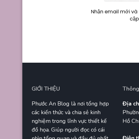
Nhận email mới và 
cập
GIỚI THIỆU
Thông 
Phước An Blog là nơi tổng hợp
Địa ch
các kiến thức và chia sẻ kinh
Phườn
nghiệm trong lĩnh vực thiết kế
Hồ Chí
đồ họa. Giúp người đọc có cái
Điện t
nhìn tổng quan và đầy đủ nhất