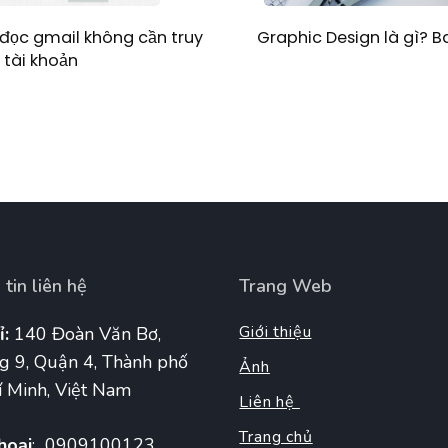
Graphic Design là gì? 
đọc gmail không cần truy
 tài khoản
tin liên hệ
Trang Web
Giới thiệu
ỉ:
140 Đoàn Văn Bơ,
g 9, Quận 4, Thành phố
Ảnh
 Minh, Việt Nam
Liên hệ
Trang chủ
hoại
: 0909100123