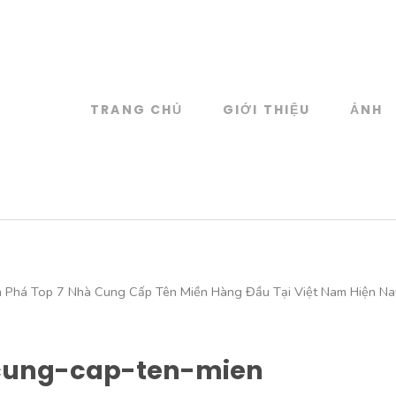
TRANG CHỦ
GIỚI THIỆU
ẢNH
log
 đồ họa
 Phá Top 7 Nhà Cung Cấp Tên Miền Hàng Đầu Tại Việt Nam Hiện Na
cung-cap-ten-mien