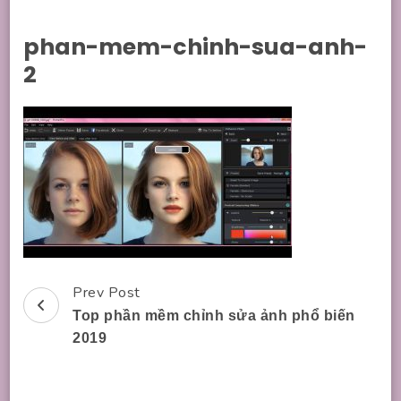
phan-mem-chinh-sua-anh-
2
Prev Post
Post
Top phần mềm chỉnh sửa ảnh phổ biến
Navigation
2019